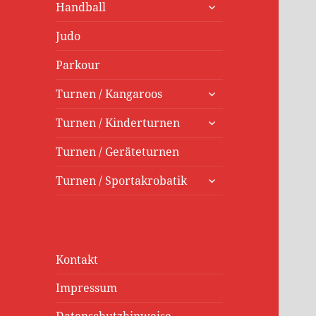
untermenü
Handball
öffnen
Judo
Parkour
untermenü
Turnen / Kangaroos
öffnen
untermenü
Turnen / Kinderturnen
öffnen
Turnen / Geräteturnen
untermenü
Turnen / Sportakrobatik
öffnen
Kontakt
Impressum