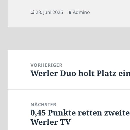
Veröffentlicht
Autor
28. Juni 2026
Admino
am
Beitragsnavigation
VORHERIGER
Werler Duo holt Platz ei
Vorheriger
Beitrag:
NÄCHSTER
0,45 Punkte retten zweit
Nächster
Werler TV
Beitrag: