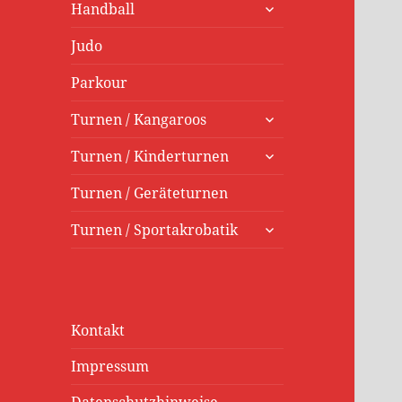
untermenü
Handball
öffnen
Judo
Parkour
untermenü
Turnen / Kangaroos
öffnen
untermenü
Turnen / Kinderturnen
öffnen
Turnen / Geräteturnen
untermenü
Turnen / Sportakrobatik
öffnen
Kontakt
Impressum