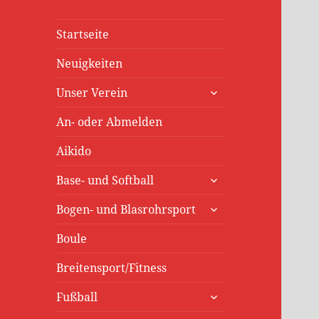
Startseite
Neuigkeiten
untermenü
Unser Verein
öffnen
An- oder Abmelden
Aikido
untermenü
Base- und Softball
öffnen
untermenü
Bogen- und Blasrohrsport
öffnen
Boule
Breitensport/Fitness
untermenü
Fußball
öffnen