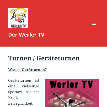
MENÜ
Der Werler TV
UND
WIDGETS
Turnen / Geräteturnen
Was ist Gerätturnen?
Geräteturnen ist
eine vielseitige
Sportart, bei der
Kraft,
Beweglichkeit,