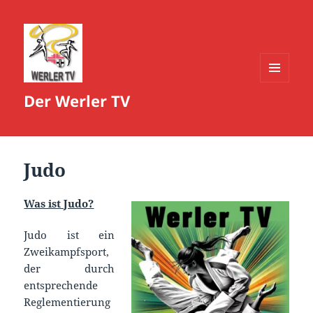
MENÜ
Der Werler TV
UND
WIDGETS
Judo
Was ist Judo?
Judo ist ein
Zweikampfsport,
der durch
entsprechende
Reglementierung