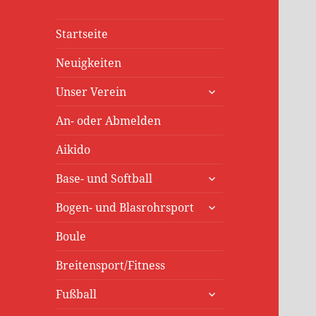
Startseite
Neuigkeiten
untermenü
Unser Verein
öffnen
An- oder Abmelden
Aikido
untermenü
Base- und Softball
öffnen
untermenü
Bogen- und Blasrohrsport
öffnen
Boule
Breitensport/Fitness
untermenü
Fußball
öffnen