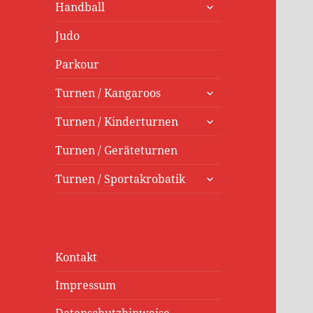
untermenü
Handball
öffnen
Judo
Parkour
untermenü
Turnen / Kangaroos
öffnen
untermenü
Turnen / Kinderturnen
öffnen
Turnen / Geräteturnen
untermenü
Turnen / Sportakrobatik
öffnen
Kontakt
Impressum