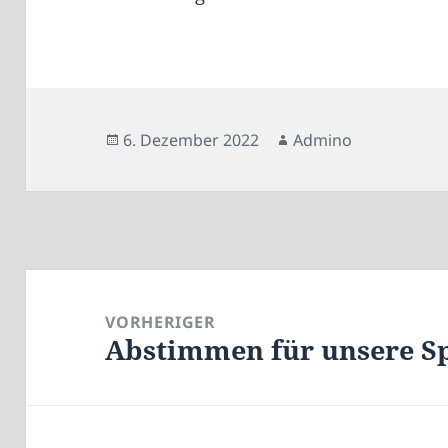
Veröffentlicht
Autor
6. Dezember 2022
Admino
am
Beitragsnavigation
VORHERIGER
Abstimmen für unsere Sp
Vorheriger
Beitrag: