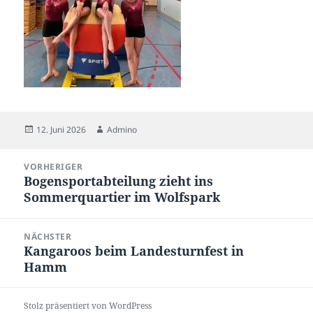
Veröffentlicht
Autor
12. Juni 2026
Admino
am
Beitragsnavigation
VORHERIGER
Bogensportabteilung zieht ins
Vorheriger
Sommerquartier im Wolfspark
Beitrag:
NÄCHSTER
Kangaroos beim Landesturnfest in
Nächster
Hamm
Beitrag:
Stolz präsentiert von WordPress