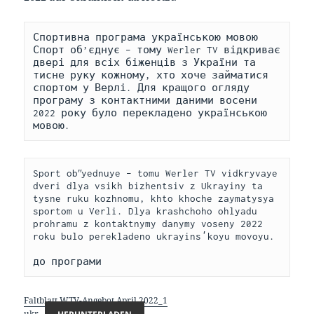
Спортивна програма українською мовою

Спорт об’єднує – тому Werler TV відкриває 
двері для всіх біженців з України та 
тисне руку кожному, хто хоче займатися 
спортом у Верлі. Для кращого огляду 
програму з контактними даними восени 
2022 року було перекладено українською 
мовою.
Sport obʺyednuye – tomu Werler TV vidkryvaye 
dveri dlya vsikh bizhentsiv z Ukrayiny ta 
tysne ruku kozhnomu, khto khoche zaymatysya 
sportom u Verli. Dlya krashchoho ohlyadu 
prohramu z kontaktnymy danymy voseny 2022 
roku bulo perekladeno ukrayinsʹkoyu movoyu.

до програми
Faltblatt WTV-Angebot April 2022_1
ukr
HERUNTERLADEN