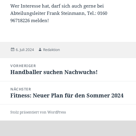
Wer Interesse hat, darf sich auch gerne bei
Abteilungsleiter Frank Steinmann, Tel.: 0160
96718226 melden!
Veröffentlicht
Autor
6. Juli 2024
Redaktion
am
Beitragsnavigation
VORHERIGER
Handballer suchen Nachwuchs!
Vorheriger
Beitrag:
NÄCHSTER
Fitness: Neuer Plan für den Sommer 2024
Nächster
Beitrag:
Stolz präsentiert von WordPress